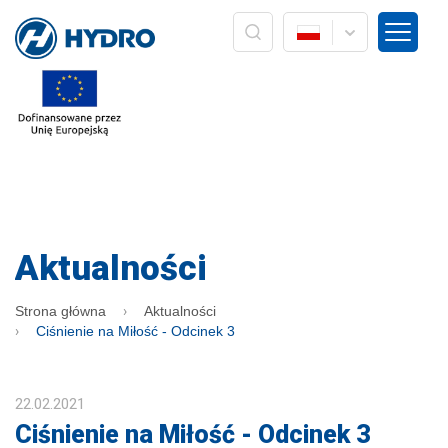
HYDRO ZNPHS Sp. z o.o. z siedzibą w Bielsku-Białej, ul.
Strażacka 60. Przetwarzanie Pani/Pana danych osobowych w
postaci adresu mailowego odbywa się w oparciu o Art. 6 ust. 1
lit. a) RODO wyłącznie w związku z realizacją marketingu
usług/wyrobów własnych firmy HYDRO. Dane nie będą
przekazywane innym podmiotom, ani nie będą podlegać
profilowaniu i zautomatyzowanemu podejmowaniu decyzji.
Dane będą przetwarzane do czasu wyrażenia sprzeciwu
wobec ich przetwarzania lub wycofania zgody. Ponadto
przysługuje Pani/Panu prawo dostępu do swoich danych
osobowych, ich sprostowania, usunięcia, poprawiania, żądania
zaprzestania przetwarzania lub ograniczenia przetwarzania
oraz prawo wniesienia skargi do organu nadzorczego tj.
Prezesa Urzędu Ochrony Danych Osobowych. Podanie danych
Aktualności
osobowych jest dobrowolne, lecz jest warunkiem koniecznym
do otrzymywania od nas informacji w formie newslettera. W
każdym momencie może Pani/Pan realizować swoje prawa
Strona główna
Aktualności
poprzez przesłanie informacji do Administratora. W każdym
Ciśnienie na Miłość - Odcinek 3
momencie może Pani/Pan wycofać zgodę poprzez naciśnięcie
przycisku "Rezygnacja" bezpośrednio z poziomu przesyłanych
informacji drogą elektroniczną lub poprzez naciśnięcie
przycisku "wypisz się" znajdującego się na głównej stronie
22.02.2021
internetowej firmy HYDRO: www.hydro.com.pl
Ciśnienie na Miłość - Odcinek 3