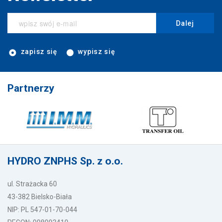
Dalej
zapisz się
wypisz się
Partnerzy
HYDRO ZNPHS Sp. z o.o.
ul. Strażacka 60
43-382 Bielsko-Biała
NIP: PL 547-01-70-044