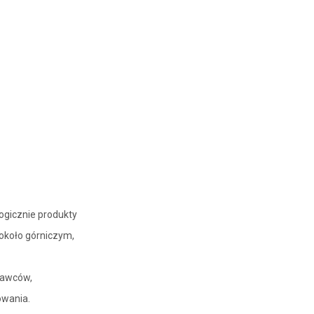
ogicznie produkty
 około górniczym,
nawców,
owania.