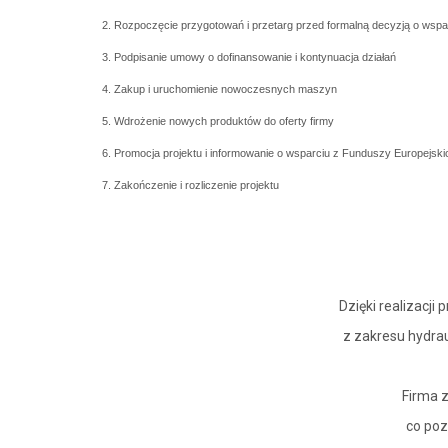
2. Rozpoczęcie przygotowań i przetarg przed formalną decyzją o wspa
3. Podpisanie umowy o dofinansowanie i kontynuacja działań
4. Zakup i uruchomienie nowoczesnych maszyn
5. Wdrożenie nowych produktów do oferty firmy
6. Promocja projektu i informowanie o wsparciu z Funduszy Europejski
7. Zakończenie i rozliczenie projektu
Dzięki realizacj
z zakresu hydrau
Firma 
co poz