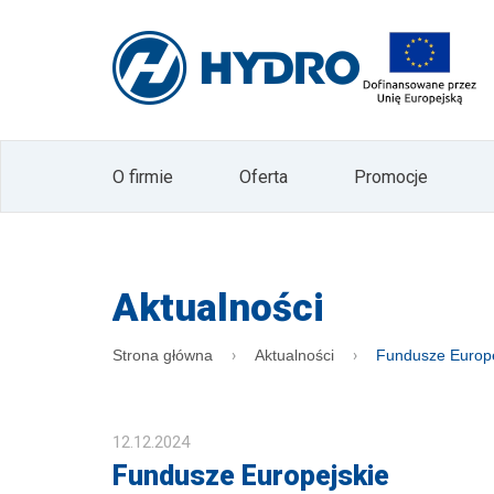
zgodnie z ustawą o świadczeniu usług drogą
Administratorem Pani/Pana danych osobowy
osobowych w postaci adresu mailowego odby
HYDRO. Dane nie będą przekazywane innym 
czasu wyrażenia sprzeciwu wobec ich pr
sprostowania, usunięcia, poprawiania, żąd
Prezesa Urzędu Ochrony Danych Osobowyc
formie newslettera. W każdym momencie 
O firmie
Oferta
Promocje
Pani/Pan wycofać zgodę poprzez naciśnięc
przycisku "wypisz się" znajdującego się na
Aktualności
Strona główna
Aktualności
Fundusze Europe
12.12.2024
Fundusze Europejskie