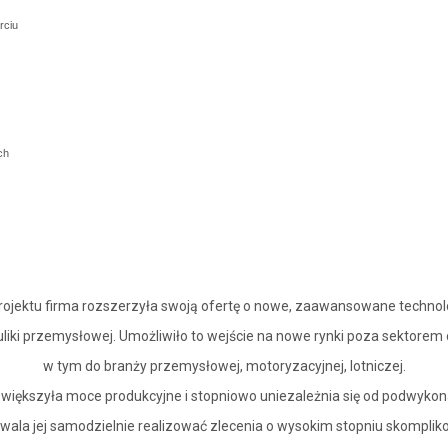
rciu
ch
i projektu firma rozszerzyła swoją ofertę o nowe, zaawansowane technol
liki przemysłowej. Umożliwiło to wejście na nowe rynki poza sektorem
w tym do branży przemysłowej, motoryzacyjnej, lotniczej.
zwiększyła moce produkcyjne i stopniowo uniezależnia się od podwyko
wala jej samodzielnie realizować zlecenia o wysokim stopniu skomplik