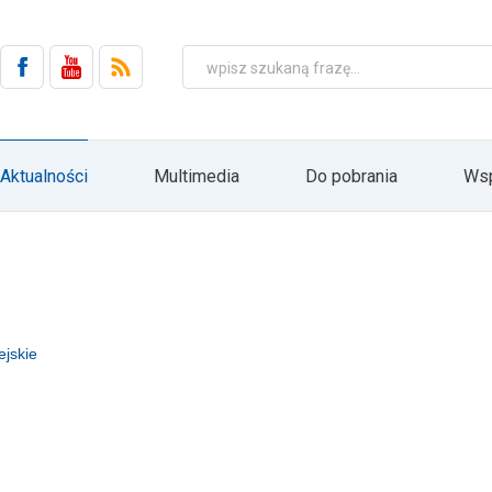
 elektroniczną (Dz.U. 2002 Nr 144, poz. 1204 z późn. zm.).
ch jest firma HYDRO ZNPHS Sp. z o.o. z siedzibą w Bielsku-Białej, ul. Str
wa się w oparciu o Art. 6 ust. 1 lit. a) RODO wyłącznie w związku z realizac
podmiotom, ani nie będą podlegać profilowaniu i zautomatyzowanemu podejm
zetwarzania lub wycofania zgody. Ponadto przysługuje Pani/Panu prawo 
ania zaprzestania przetwarzania lub ograniczenia przetwarzania oraz prawo w
h. Podanie danych osobowych jest dobrowolne, lecz jest warunkiem koniecz
może Pani/Pan realizować swoje prawa poprzez przesłanie informacji do
Aktualności
Multimedia
Do pobrania
Wsp
ie przycisku "Rezygnacja" bezpośrednio z poziomu przesyłanych informacji dr
 głównej stronie internetowej firmy HYDRO: www.hydro.com.pl
zapisz
jskie