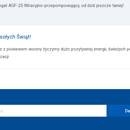
egat AGF-25 filtracyjno-przepompowujący, od dziś jeszcze taniej!
ołych Świąt!
z z powiewem wiosny życzymy dużo pozytywnej energii, świeżych
izacji
Da