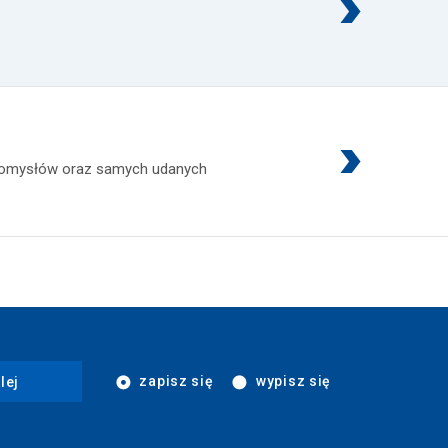
 pomysłów oraz samych udanych
zapisz się
wypisz się
lej