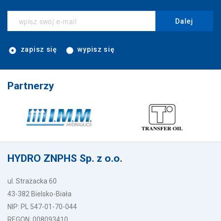
Dalej
zapisz się
wypisz się
Partnerzy
HYDRO ZNPHS Sp. z o.o.
ul. Strażacka 60
43-382 Bielsko-Biała
NIP: PL 547-01-70-044
REGON: 008093410