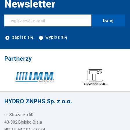
Newsletter
Dalej
zapisz się
wypisz się
Partnerzy
HYDRO ZNPHS Sp. z o.o.
ul. Strażacka 60
43-382 Bielsko-Biała
NIP: PL 547-01-70-044