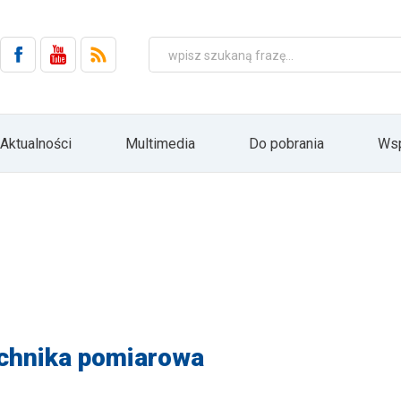
 elektroniczną (Dz.U. 2002 Nr 144, poz. 1204 z późn. zm.).
ch jest firma HYDRO ZNPHS Sp. z o.o. z siedzibą w Bielsku-Białej, ul. Str
wa się w oparciu o Art. 6 ust. 1 lit. a) RODO wyłącznie w związku z realizac
podmiotom, ani nie będą podlegać profilowaniu i zautomatyzowanemu podejm
zetwarzania lub wycofania zgody. Ponadto przysługuje Pani/Panu prawo 
ania zaprzestania przetwarzania lub ograniczenia przetwarzania oraz prawo w
h. Podanie danych osobowych jest dobrowolne, lecz jest warunkiem koniecz
może Pani/Pan realizować swoje prawa poprzez przesłanie informacji do
Aktualności
Multimedia
Do pobrania
Wsp
ie przycisku "Rezygnacja" bezpośrednio z poziomu przesyłanych informacji dr
 głównej stronie internetowej firmy HYDRO: www.hydro.com.pl
zapisz
chnika pomiarowa