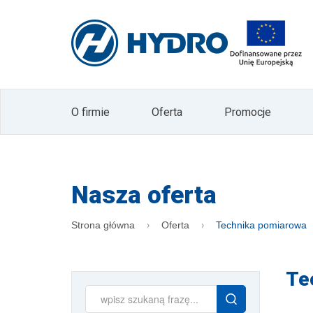
zgodnie z ustawą o świadczeniu usług drogą
Administratorem Pani/Pana danych osobowy
osobowych w postaci adresu mailowego odby
HYDRO. Dane nie będą przekazywane innym 
czasu wyrażenia sprzeciwu wobec ich pr
sprostowania, usunięcia, poprawiania, żąd
Prezesa Urzędu Ochrony Danych Osobowyc
formie newslettera. W każdym momencie 
O firmie
Oferta
Promocje
Pani/Pan wycofać zgodę poprzez naciśnięc
przycisku "wypisz się" znajdującego się na
Nasza oferta
Strona główna
Oferta
Technika pomiarowa
Te