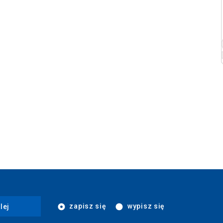
zapisz się
wypisz się
lej