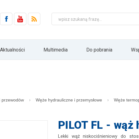
 elektroniczną (Dz.U. 2002 Nr 144, poz. 1204 z późn. zm.).
ch jest firma HYDRO ZNPHS Sp. z o.o. z siedzibą w Bielsku-Białej, ul. Str
wa się w oparciu o Art. 6 ust. 1 lit. a) RODO wyłącznie w związku z realizac
podmiotom, ani nie będą podlegać profilowaniu i zautomatyzowanemu podejm
zetwarzania lub wycofania zgody. Ponadto przysługuje Pani/Panu prawo 
ania zaprzestania przetwarzania lub ograniczenia przetwarzania oraz prawo w
h. Podanie danych osobowych jest dobrowolne, lecz jest warunkiem koniecz
może Pani/Pan realizować swoje prawa poprzez przesłanie informacji do
Aktualności
Multimedia
Do pobrania
Wsp
ie przycisku "Rezygnacja" bezpośrednio z poziomu przesyłanych informacji dr
 głównej stronie internetowej firmy HYDRO: www.hydro.com.pl
zapisz
ji przewodów
Węże hydrauliczne i przemysłowe
Węże termop
PILOT FL - wąż 
Lekki wąż niskociśnieniowy do sto