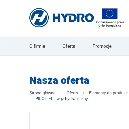
zgodnie z ustawą o świadczeniu usług drogą
Administratorem Pani/Pana danych osobowy
osobowych w postaci adresu mailowego odby
HYDRO. Dane nie będą przekazywane innym 
czasu wyrażenia sprzeciwu wobec ich pr
sprostowania, usunięcia, poprawiania, żąd
Prezesa Urzędu Ochrony Danych Osobowyc
formie newslettera. W każdym momencie 
O firmie
Oferta
Promocje
Pani/Pan wycofać zgodę poprzez naciśnięc
przycisku "wypisz się" znajdującego się na
Nasza oferta
Strona główna
Oferta
Elementy do produkc
PILOT FL - wąż hydrauliczny