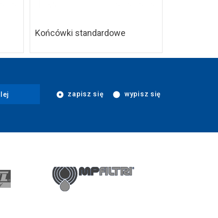
Końcówki standardowe
zapisz się
wypisz się
lej