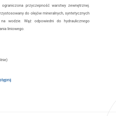
i ograniczona przyczepność warstwy zewnętrznej.
 Przystosowany do olejów mineralnych, syntetycznych
h na wodzie. Wąż odpowiedni do hydraulicznego
nia liniowego.
lnie)
tępnij