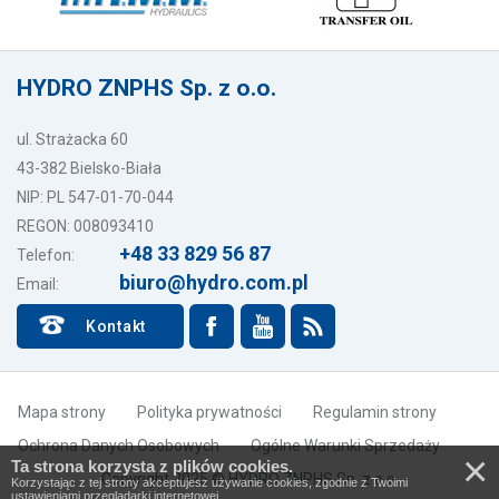
HYDRO ZNPHS Sp. z o.o.
ul. Strażacka 60
43-382 Bielsko-Biała
NIP: PL 547-01-70-044
REGON: 008093410
+48 33 829 56 87
Telefon:
biuro@hydro.com.pl
Email:
Kontakt
Mapa strony
Polityka prywatności
Regulamin strony
Ochrona Danych Osobowych
Ogólne Warunki Sprzedaży
×
Ta strona korzysta z plików cookies.
Copyright 2025 © HYDRO ZNPHS Sp. z o.o.
Korzystając z tej strony akceptujesz używanie cookies, zgodnie z Twoimi
ustawieniami przeglądarki internetowej.