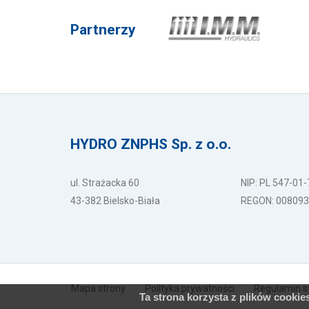
Partnerzy
HYDRO ZNPHS Sp. z o.o.
ul. Strażacka 60
NIP: PL 547-01
43-382 Bielsko-Biała
REGON: 00809
Mapa strony
Polityka prywatności
Regulamin s
Ta strona korzysta z plików cookie