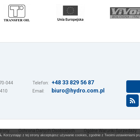
+48 33 829 56 87
-70-044
Telefon:
biuro@hydro.com.pl
3410
Email:
trony
Ochrona Danych Osobowych
Ogólne Warunki Sprzedaży
s.
Korzystając z tej strony akceptujesz używanie cookies, zgodnie z Twoimi ustawieniami prz