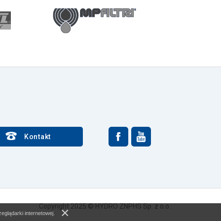
Kontakt
Copyright 2025 © HYDRO ZNPHS Sp. z o.o.
×
eglądarki internetowej.