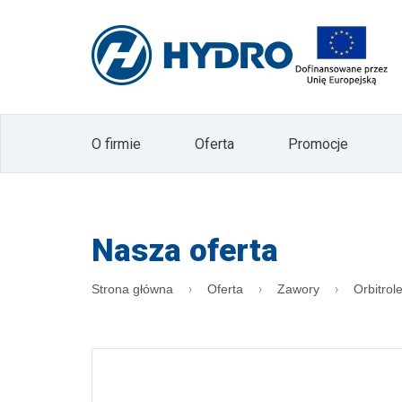
zgodnie z ustawą o świadczeniu usług drogą
Administratorem Pani/Pana danych osobowy
osobowych w postaci adresu mailowego odby
HYDRO. Dane nie będą przekazywane innym 
czasu wyrażenia sprzeciwu wobec ich pr
sprostowania, usunięcia, poprawiania, żąd
Prezesa Urzędu Ochrony Danych Osobowyc
formie newslettera. W każdym momencie 
O firmie
Oferta
Promocje
Pani/Pan wycofać zgodę poprzez naciśnięc
przycisku "wypisz się" znajdującego się na
Nasza oferta
Strona główna
Oferta
Zawory
Orbitrol