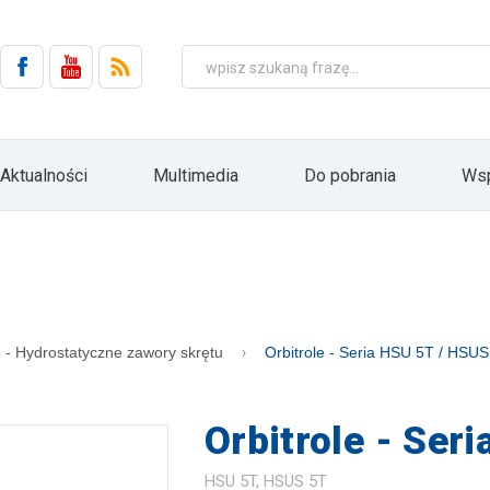
 elektroniczną (Dz.U. 2002 Nr 144, poz. 1204 z późn. zm.).
ch jest firma HYDRO ZNPHS Sp. z o.o. z siedzibą w Bielsku-Białej, ul. Str
wa się w oparciu o Art. 6 ust. 1 lit. a) RODO wyłącznie w związku z realizac
podmiotom, ani nie będą podlegać profilowaniu i zautomatyzowanemu podejm
zetwarzania lub wycofania zgody. Ponadto przysługuje Pani/Panu prawo 
ania zaprzestania przetwarzania lub ograniczenia przetwarzania oraz prawo w
h. Podanie danych osobowych jest dobrowolne, lecz jest warunkiem koniecz
może Pani/Pan realizować swoje prawa poprzez przesłanie informacji do
Aktualności
Multimedia
Do pobrania
Wsp
ie przycisku "Rezygnacja" bezpośrednio z poziomu przesyłanych informacji dr
 głównej stronie internetowej firmy HYDRO: www.hydro.com.pl
zapisz
e - Hydrostatyczne zawory skrętu
Orbitrole - Seria HSU 5T / HSU
Orbitrole - Ser
HSU 5T, HSUS 5T