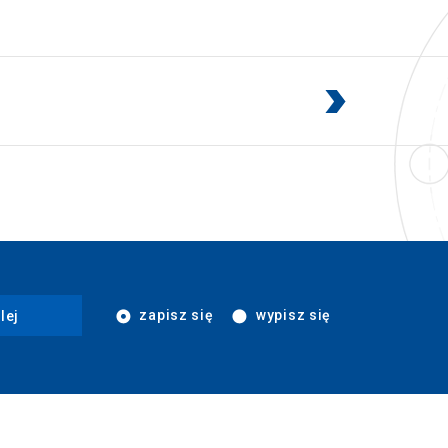
zapisz się
wypisz się
lej