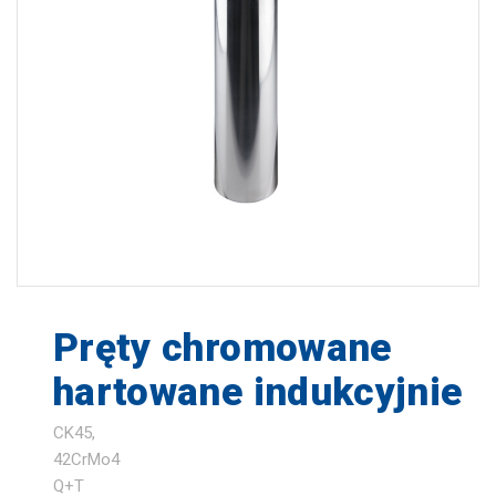
zapisz
Pręty chromowane
hartowane indukcyjnie
CK45,
42CrMo4
Q+T