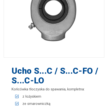
zapisz
Ucho S...C / S...C-FO /
S...C-LO
Końcówka tłoczyska do spawania, kompletna:
z łożyskiem
ze smarowniczką