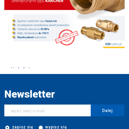
wróć do listy
Newsletter
Dalej
zapisz się
wypisz się